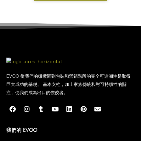
EVOO 從我們的橄欖園到包裝和營銷階段的完全可追溯性是取得
巨大成功的基礎。 基本支柱，加上家族傳統和對可持續性的關
注，使我們成為出口的佼佼者。
F
I
T
Y
L
P
E
a
n
u
o
i
i
n
c
s
m
u
n
n
v
e
t
b
t
k
t
e
b
a
l
u
e
e
l
我們的 EVOO
o
g
r
b
d
r
o