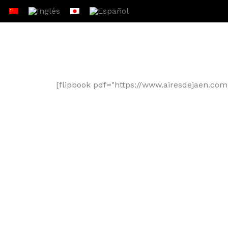
Ir
al
contenido
[flipbook pdf="https://www.airesdejaen.co