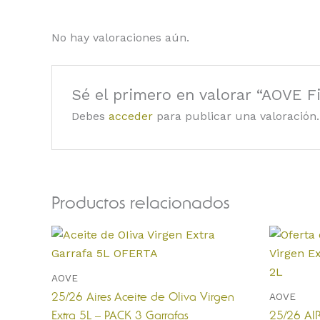
No hay valoraciones aún.
Sé el primero en valorar “AOVE 
Debes
acceder
para publicar una valoración.
Productos relacionados
El
pr
or
er
AOVE
74
AOVE
25/26 Aires Aceite de Oliva Virgen
Extra 5L – PACK 3 Garrafas
25/26 AI