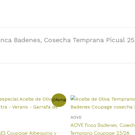
Finca Badenes, Cosecha Temprana Picual 25
El
Rango
E
¡Oferta!
ecio
precio
de
p
iginal
actual
precios:
a:
es:
desde
t
AOVE
,95 €.
67,00 €.
12,00 €
m
hasta
AOVE Finca Badenes, Cosec
v
80,00 €
RES Coupage Arbequina y
Temprana Coupage 25/26