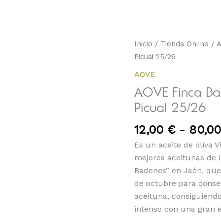
AOVE
Inicio
/
Tienda Online
/
Finca
Picual 25/26
Badenes,
AOVE
Cosecha
AOVE Finca B
Temprana
Picual 25/26
Picual
25/26
12,00
€
-
80,0
cantidad
Es un aceite de oliva V
mejores aceitunas de l
Badenes” en Jaén, que
de octubre para conse
aceituna, consiguiendo
intenso con una gran e