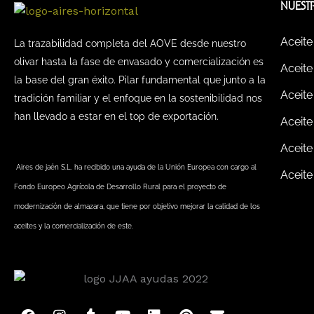
NUEST
Aceite
La trazabilidad completa del AOVE desde nuestro
olivar hasta la fase de envasado y comercialización es
Aceite
la base del gran éxito. Pilar fundamental que junto a la
Aceite
tradición familiar y el enfoque en la sostenibilidad nos
han llevado a estar en el top de exportación.
Aceite
Aceite
Aires de jaén S.L. ha recibido una ayuda de la Unión Europea con cargo al
Aceite
Fondo Europeo Agrícola de Desarrollo Rural para el proyecto de
modernización de almazara, que tiene por objetivo mejorar la calidad de los
aceites y la comercialización de este.
F
I
T
Y
L
P
E