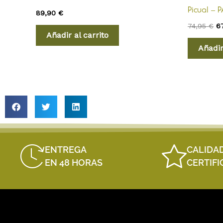
Picual – 
89,90
€
74,95
€
6
Añadir al carrito
Añadir
ENTREGA
CALIDA
EN 48 HORAS
CERTIF