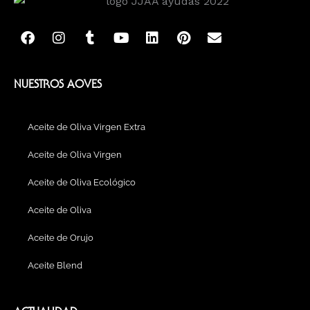
F
I
T
Y
L
P
E
a
n
u
o
i
i
n
c
s
m
u
n
n
v
e
t
b
t
k
t
e
b
a
l
u
e
e
l
NUESTROS AOVES
o
g
r
b
d
r
o
o
r
e
i
e
p
k
a
n
s
e
Aceite de Oliva Virgen Extra
m
t
Aceite de Oliva Virgen
Aceite de Oliva Ecológico
Aceite de Oliva
Aceite de Orujo
Aceite Blend