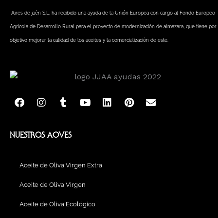
Aires de jaén S.L. ha recibido una ayuda de la Unión Europea con cargo al Fondo Europeo
Agrícola de Desarrollo Rural para el proyecto de modernización de almazara, que tiene por
objetivo mejorar la calidad de los aceites y la comercialización de este.
F
I
T
Y
L
P
E
a
n
u
o
i
i
n
c
s
m
u
n
n
v
e
t
b
t
k
t
e
b
a
l
u
e
e
l
NUESTROS AOVES
o
g
r
b
d
r
o
o
r
e
i
e
p
k
a
n
s
e
Aceite de Oliva Virgen Extra
m
t
Aceite de Oliva Virgen
Aceite de Oliva Ecológico