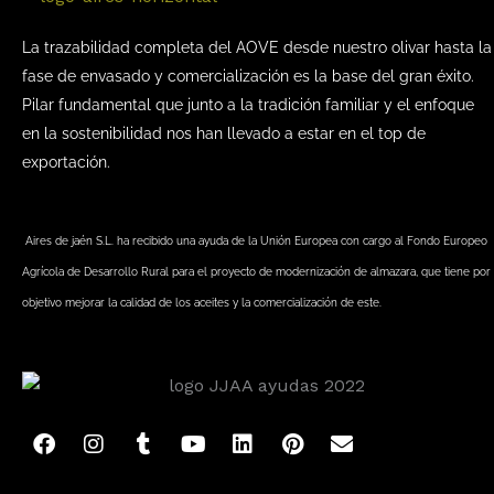
La trazabilidad completa del AOVE desde nuestro olivar hasta la
fase de envasado y comercialización es la base del gran éxito.
Pilar fundamental que junto a la tradición familiar y el enfoque
en la sostenibilidad nos han llevado a estar en el top de
exportación.
Aires de jaén S.L. ha recibido una ayuda de la Unión Europea con cargo al Fondo Europeo
Agrícola de Desarrollo Rural para el proyecto de modernización de almazara, que tiene por
objetivo mejorar la calidad de los aceites y la comercialización de este.
F
I
T
Y
L
P
E
a
n
u
o
i
i
n
c
s
m
u
n
n
v