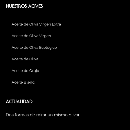
e
t
b
t
k
t
e
b
a
l
u
e
e
l
NUESTROS AOVES
o
g
r
b
d
r
o
o
r
e
i
e
p
k
a
n
s
e
Aceite de Oliva Virgen Extra
m
t
Aceite de Oliva Virgen
Aceite de Oliva Ecológico
Aceite de Oliva
Aceite de Orujo
Aceite Blend
ACTUALIDAD
Dos formas de mirar un mismo olivar