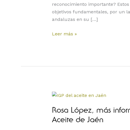
reconocimiento importante? Estos
objetivos fundamentales, por un l
andaluzas en su […]
Leer más »
Rosa
López,
más
Rosa López, más inform
información
Aceite de Jaén
sobre