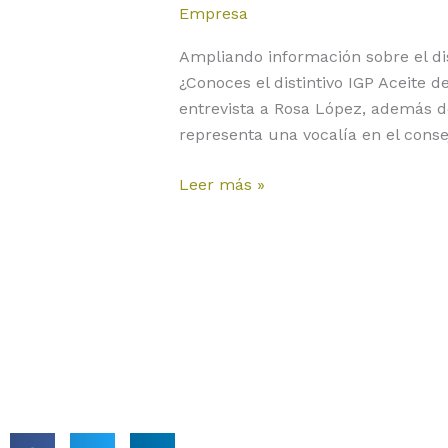
el
Empresa
distintivo
Ampliando información sobre el d
IGP
¿Conoces el distintivo IGP Aceite 
Aceite
entrevista a Rosa López, además d
de
representa una vocalía en el conse
Jaén
Leer más »