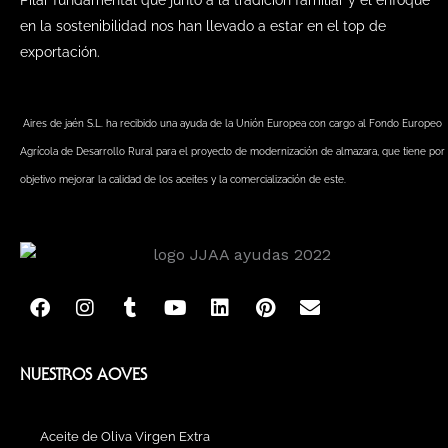
en la sostenibilidad nos han llevado a estar en el top de
exportación.
Aires de jaén S.L. ha recibido una ayuda de la Unión Europea con cargo al Fondo Europeo
Agrícola de Desarrollo Rural para el proyecto de modernización de almazara, que tiene por
objetivo mejorar la calidad de los aceites y la comercialización de este.
F
I
T
Y
L
P
E
a
n
u
o
i
i
n
c
s
m
u
n
n
v
e
t
b
t
k
t
e
b
a
l
u
e
e
l
NUESTROS AOVES
o
g
r
b
d
r
o
o
r
e
i
e
p
k
a
n
s
e
Aceite de Oliva Virgen Extra