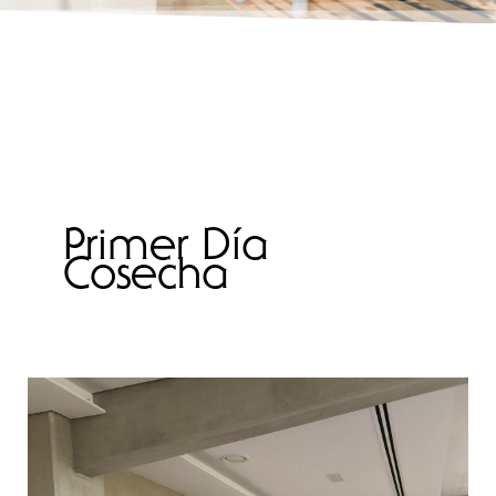
Primer Día
Cosecha
La
revolución
del
AOVE: