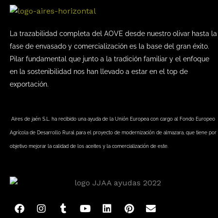
La trazabilidad completa del AOVE desde nuestro olivar hasta la
fase de envasado y comercialización es la base del gran éxito.
Pilar fundamental que junto a la tradición familiar y el enfoque
en la sostenibilidad nos han llevado a estar en el top de
exportación.
Aires de jaén S.L. ha recibido una ayuda de la Unión Europea con cargo al Fondo Europeo
Agrícola de Desarrollo Rural para el proyecto de modernización de almazara, que tiene por
objetivo mejorar la calidad de los aceites y la comercialización de este.
F
I
T
Y
L
P
E
a
n
u
o
i
i
n