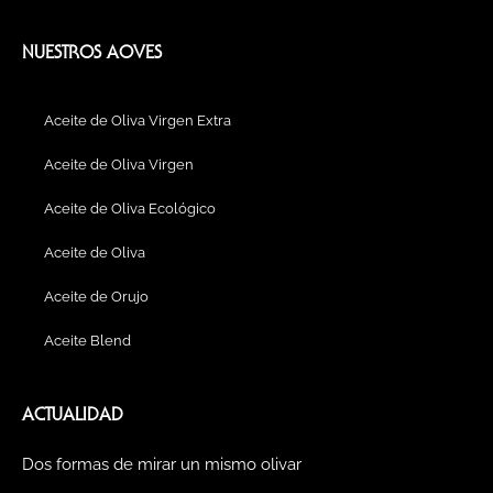
c
s
m
u
n
n
v
e
t
b
t
k
t
e
b
a
l
u
e
e
l
NUESTROS AOVES
o
g
r
b
d
r
o
o
r
e
i
e
p
k
a
n
s
e
Aceite de Oliva Virgen Extra
m
t
Aceite de Oliva Virgen
Aceite de Oliva Ecológico
Aceite de Oliva
Aceite de Orujo
Aceite Blend
ACTUALIDAD
Dos formas de mirar un mismo olivar