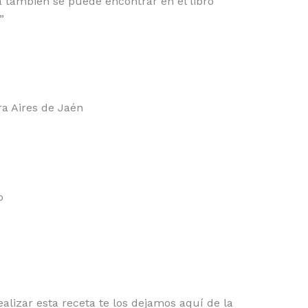
ca también se puede encontrar en el libro
”
ra Aires de Jaén
o
alizar esta receta te los dejamos aquí de la