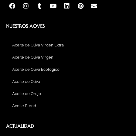
F
I
T
Y
L
P
E
a
n
u
o
i
i
n
c
s
m
u
n
n
v
e
t
b
t
k
t
e
b
a
l
u
e
e
l
NUESTROS AOVES
o
g
r
b
d
r
o
o
r
e
i
e
p
k
a
n
s
e
Aceite de Oliva Virgen Extra
m
t
Aceite de Oliva Virgen
Aceite de Oliva Ecológico
Aceite de Oliva
Aceite de Orujo
Aceite Blend
ACTUALIDAD