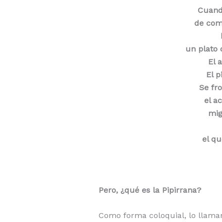
Cuand
de com
un plato 
El 
El p
Se fro
el a
mig
el qu
Pero, ¿qué es la Pipirrana?
Como forma coloquial, lo llamam