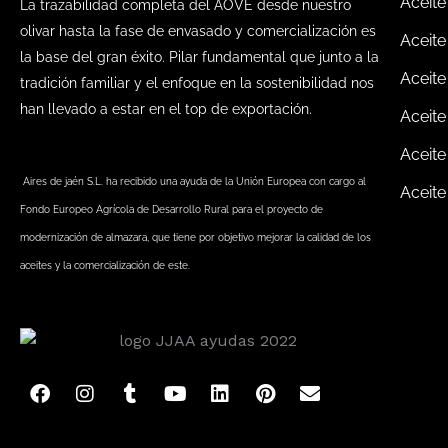
Aceite
La trazabilidad completa del AOVE desde nuestro
olivar hasta la fase de envasado y comercialización es
Aceite
la base del gran éxito. Pilar fundamental que junto a la
Aceite
tradición familiar y el enfoque en la sostenibilidad nos
han llevado a estar en el top de exportación.
Aceite
Aceite
Aires de jaén S.L. ha recibido una ayuda de la Unión Europea con cargo al
Aceite
Fondo Europeo Agrícola de Desarrollo Rural para el proyecto de
modernización de almazara, que tiene por objetivo mejorar la calidad de los
aceites y la comercialización de este.
F
I
T
Y
L
P
E
a
n
u
o
i
i
n
c
s
m
u
n
n
v
e
t
b
t
k
t
e