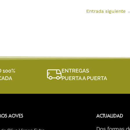
Entrada siguiente
D 100%
ENTREGAS
ICADA
PUERTA A PUERTA
ROS AOVES
ACTUALIDAD
Dos formas d