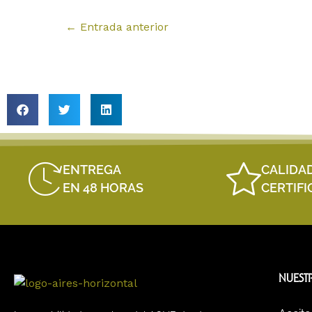
←
Entrada anterior
ENTREGA
CALIDA
EN 48 HORAS
CERTIF
NUEST