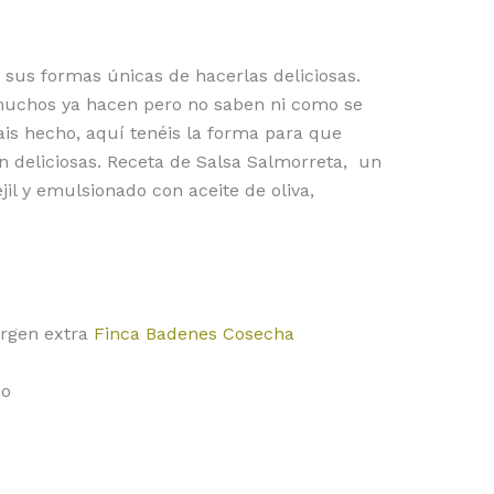
 sus formas únicas de hacerlas deliciosas.
uchos ya hacen pero no saben ni como se
ais hecho, aquí tenéis la forma para que
an deliciosas. Receta de Salsa Salmorreta, un
ejil y emulsionado con aceite de oliva,
irgen extra
Finca Badenes Cosecha
co
o