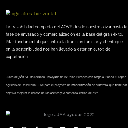
La trazabilidad completa del AOVE desde nuestro olivar hasta la
fase de envasado y comercialización es la base del gran éxito.
Pilar fundamental que junto a la tradición familiar y el enfoque
en la sostenibilidad nos han llevado a estar en el top de
exportación.
Aires de jaén S.L. ha recibido una ayuda de la Unión Europea con cargo al Fondo Europeo
Agrícola de Desarrollo Rural para el proyecto de modernización de almazara, que tiene por
objetivo mejorar la calidad de los aceites y la comercialización de este.
F
I
T
Y
L
P
E