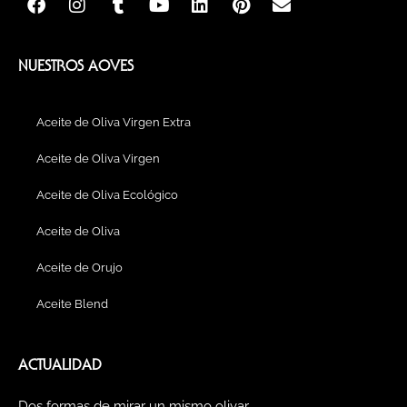
a
n
u
o
i
i
n
c
s
m
u
n
n
v
e
t
b
t
k
t
e
b
a
l
u
e
e
l
NUESTROS AOVES
o
g
r
b
d
r
o
o
r
e
i
e
p
k
a
n
s
e
Aceite de Oliva Virgen Extra
m
t
Aceite de Oliva Virgen
Aceite de Oliva Ecológico
Aceite de Oliva
Aceite de Orujo
Aceite Blend
ACTUALIDAD
Dos formas de mirar un mismo olivar