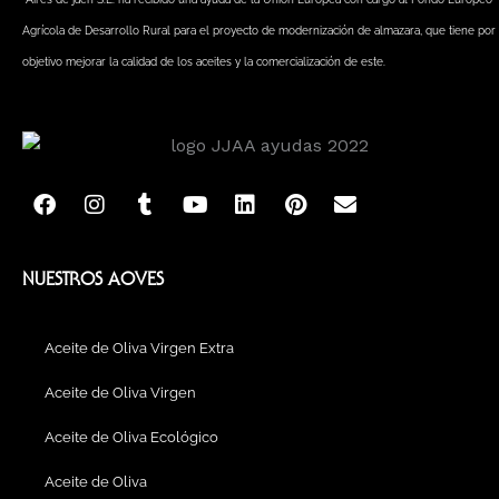
Agrícola de Desarrollo Rural para el proyecto de modernización de almazara, que tiene por
objetivo mejorar la calidad de los aceites y la comercialización de este.
F
I
T
Y
L
P
E
a
n
u
o
i
i
n
c
s
m
u
n
n
v
e
t
b
t
k
t
e
b
a
l
u
e
e
l
NUESTROS AOVES
o
g
r
b
d
r
o
o
r
e
i
e
p
k
a
n
s
e
Aceite de Oliva Virgen Extra
m
t
Aceite de Oliva Virgen
Aceite de Oliva Ecológico
Aceite de Oliva