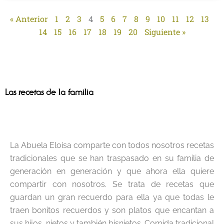
« Anterior
1
2
3
4
5
6
7
8
9
10
11
12
13
14
15
16
17
18
19
20
Siguiente »
Las recetas de la familia
La Abuela Eloísa comparte con todos nosotros recetas
tradicionales que se han traspasado en su familia de
generación en generación y que ahora ella quiere
compartir con nosotros. Se trata de recetas que
guardan un gran recuerdo para ella ya que todas le
traen bonitos recuerdos y son platos que encantan a
sus hijos, nietos y también bisnietos. Comida tradicional